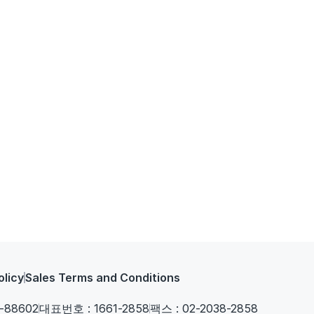
olicy
Sales Terms and Conditions
-88602
대표번호 : 1661-2858
팩스 : 02-2038-2858